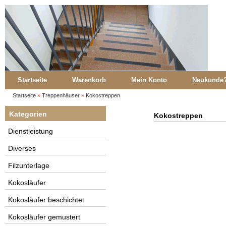
Startseite
Warenkorb
Mein Konto
Neukunde
Startseite
»
Treppenhäuser
»
Kokostreppen
Kategorien
Kokostreppen
Dienstleistung
Diverses
Filzunterlage
Kokosläufer
Kokosläufer beschichtet
Kokosläufer gemustert