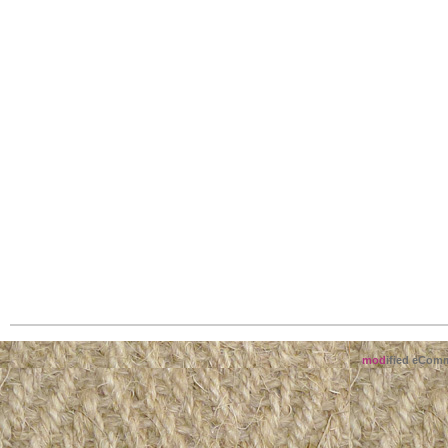
mod
ified eCom